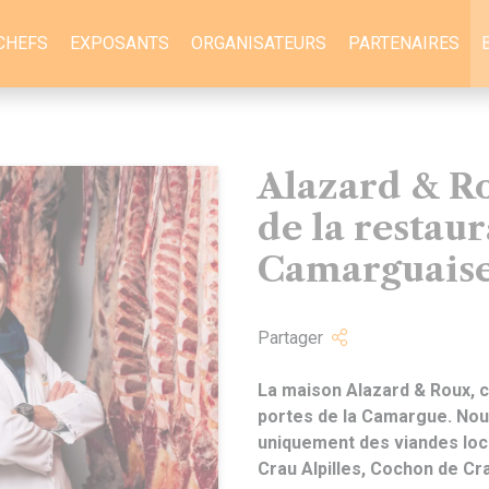
CHEFS
EXPOSANTS
ORGANISATEURS
PARTENAIRES
Alazard & R
de la restau
Camarguais
Partager
La maison Alazard & Roux, c
portes de la Camargue. Nou
uniquement des viandes lo
Crau Alpilles, Cochon de C