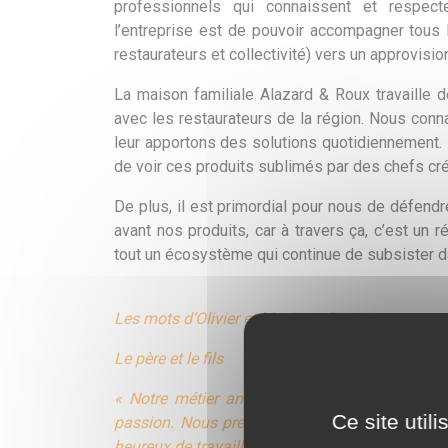
professionnels qui connaissent et respecte
l’entreprise est de pouvoir accompagner tous 
restaurateurs et collectivité) vers un approvision
La maison familiale Alazard & Roux travaille
avec les restaurateurs de la région. Nous con
leur apportons des solutions quotidiennement. P
de voir ces produits sublimés par des chefs créa
De plus, il est primordial pour nous de défendr
avant nos produits, car à travers ça, c’est un r
tout un écosystème qui continue de subsister d
Les mots d’Olivier et Maximin Roux
Le père et le fils
« Notre métier ancestrale, d’abatteur, découpeu
Ce site util
passion. Nous prenons du plaisir à faire de bon
heureux de travailler avec nous. »