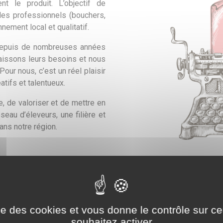
nt le produit. L’objectif de
les professionnels (bouchers,
nement local et qualitatif.
 depuis de nombreuses années
naissons leurs besoins et nous
our nous, c’est un réel plaisir
tifs et talentueux.
e, de valoriser et de mettre en
éseau d’éleveurs, une filière et
ans notre région.
r, transformateur, c’est notre
ise des cookies et vous donne le contrôle sur 
 produit et à voir des clients
souhaitez activer