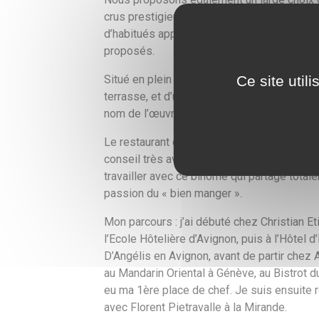
crus prestigieux ainsi que quelques vins d
d’habitués apprécie une ambiance conviviale
proposés.
Ce site util
Situé en plein cœur du quartier des Teintur
terrasse, et d’une décoration intérieure atyp
nom de l’œuvre de Lewis Caroll « Alice au 
Le restaurant est géré par Mélanie Bonneme
conseil très avisé en vin. Le chef de cuisi
travailler avec ce binôme qui partage total
passion du « bien manger ».
Mon parcours : j’ai débuté chez Christian Et
l’Ecole Hôtelière d’Avignon, puis à l’Hôtel 
D’Angélis en Avignon, avant de partir chez
au Mandarin Oriental à Génève, au Bistrot du
eu ma 1ère place de chef. Je suis ensuite r
avec Florent Pietravalle à la Mirande.