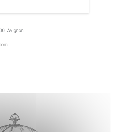
00
Avignon
.com