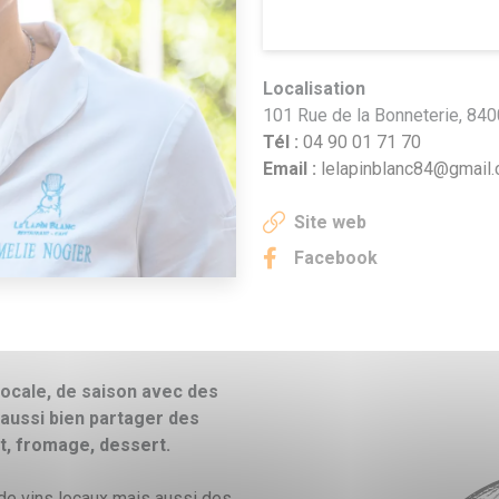
Localisation
101 Rue de la Bonneterie,
840
Tél :
04 90 01 71 70
Email :
lelapinblanc84@gmail
Site web
Facebook
locale, de saison avec des
 aussi bien partager des
t, fromage, dessert.
de vins locaux mais aussi des