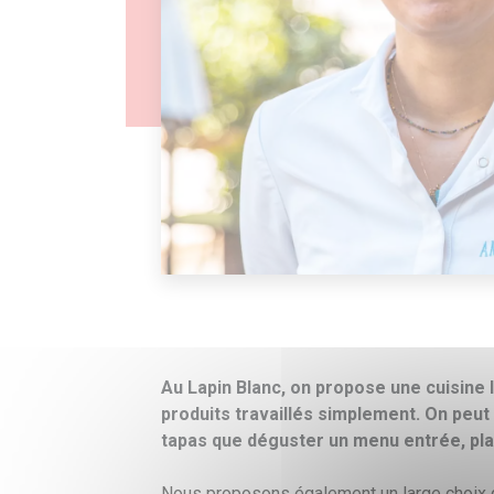
Au Lapin Blanc, on propose une cuisine 
produits travaillés simplement. On peut
tapas que déguster un menu entrée, pla
Nous proposons également un large choix 